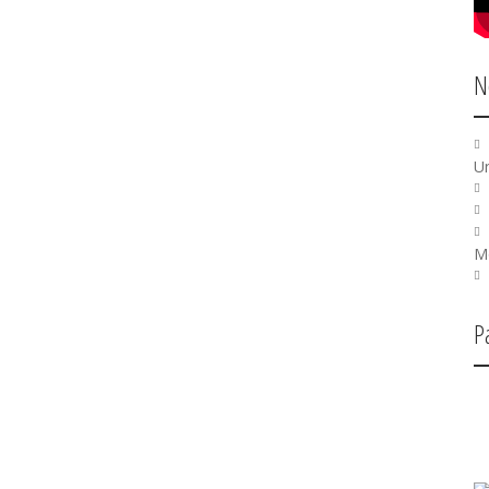
N
U
Mo
P