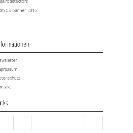
nformationen
ewsletter
mpressum
atenschutz
ontakt
inks: