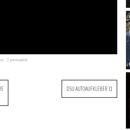
ne
permalink
YE
DSU AUTOAUFKLEBER