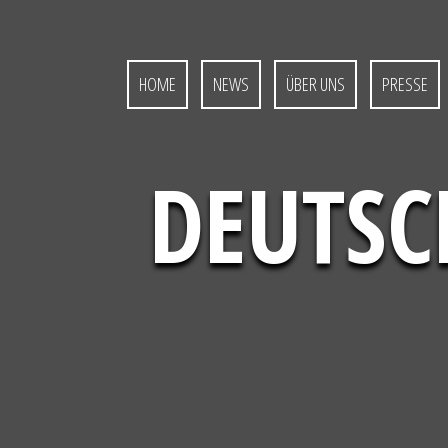
S
k
i
p
HOME
NEWS
ÜBER UNS
PRESSE
t
o
c
o
DEUTSC
n
t
e
n
t