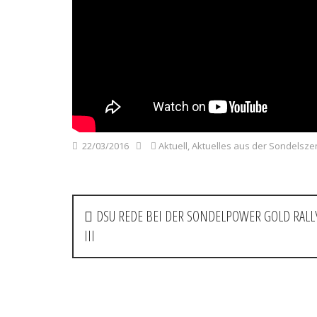
22/03/2016
Aktuell
,
Aktuelles aus der Sondelsze
P
DSU REDE BEI DER SONDELPOWER GOLD RALL
o
III
s
t