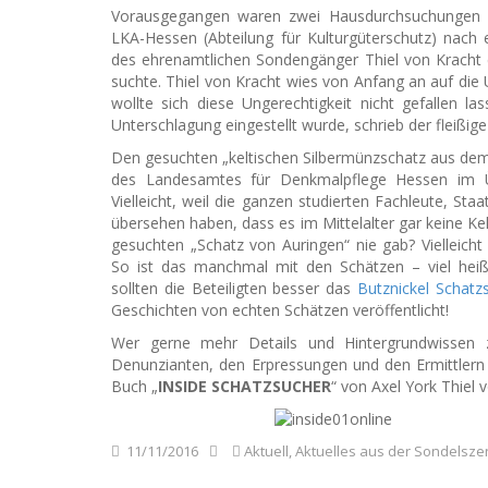
Vorausgegangen waren zwei Hausdurchsuchungen 
LKA-Hessen (Abteilung für Kulturgüterschutz) nach
des ehrenamtlichen Sondengänger Thiel von Kracht ei
suchte. Thiel von Kracht wies von Anfang an auf di
wollte sich diese Ungerechtigkeit nicht gefallen l
Unterschlagung eingestellt wurde, schrieb der fleiß
Den gesuchten „keltischen Silbermünzschatz aus dem
des Landesamtes für Denkmalpflege Hessen im Üb
Vielleicht, weil die ganzen studierten Fachleute, St
übersehen haben, dass es im Mittelalter gar keine Kel
gesuchten „Schatz von Auringen“ nie gab? Vielleicht 
So ist das manchmal mit den Schätzen – viel heiße
sollten die Beteiligten besser das
Butznickel Schatz
Geschichten von echten Schätzen veröffentlicht!
Wer gerne mehr Details und Hintergrundwissen 
Denunzianten, den Erpressungen und den Ermittlern
Buch „
INSIDE SCHATZSUCHER
“ von Axel York Thiel
11/11/2016
Aktuell
,
Aktuelles aus der Sondelsze