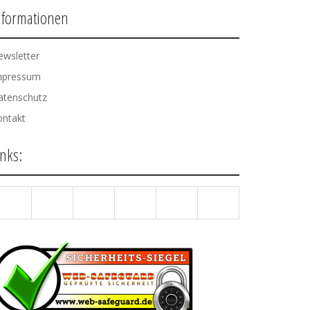
nformationen
ewsletter
mpressum
atenschutz
ontakt
inks: