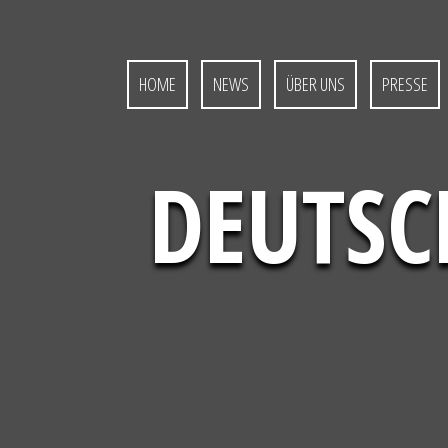
S
k
i
p
HOME
NEWS
ÜBER UNS
PRESSE
t
o
c
o
DEUTSC
n
t
e
n
t