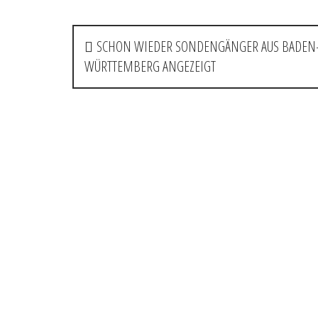
P
SCHON WIEDER SONDENGÄNGER AUS BADEN
o
WÜRTTEMBERG ANGEZEIGT
s
t
n
a
v
i
g
a
t