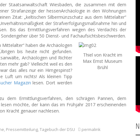
der Staatsanwaltschaft Wiesbaden, die zusammen mit dem
 einer Strafanzeige der hessenArchäologie in den Wohnungen
nen Zitat: „keltischen Silbermünzschatz aus dem Mittelalter“
e Unverhältnismäßigkeit der Strafverfolgungsmaßnahme hin und
assen. Bis das Ermittlungsverfahren wegen des Verdachts der
ige Sondengeher über 50 Dienst- und Fachaufsichtsbeschwerden.
 Mittelalter“ haben die Archäologen
rigen bis heute nicht gefunden.
Thiel von Kracht im
aatsanwälte, Archäologen und Richter
Max Ernst Museum
ten mehr gab? Vielleicht weil es den
Brühl
war das alles nur ein Hirngespinst?
 Luft um nichts! Als kleinen Tipp
sucher Magazin
lesen. Dort werden
zu dem Ermittlungsverfahren, den schrägen Pannen, dem
 lesen möchte, der kann das im Frühjahr 2017 erscheinenden
 von Kracht genauer nachlesen.
N
ne
,
Pressemitteilung
,
Tagebuch der DSU
permalink