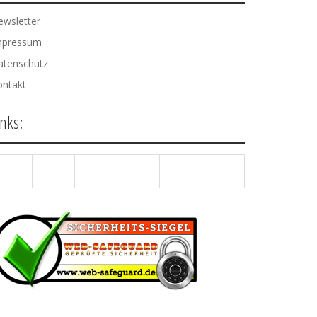
ewsletter
mpressum
atenschutz
ontakt
inks: