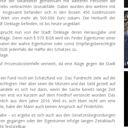
hte der Mitarbeiter gemeinsam mit weiteren Personen die
iebs verbrachten Grünabfälle. Dabei wurden drei weitere mit
n. Insgesamt befanden sich in den Boxen 450 Goldmünzen
 Wert von mehr als 500.000 Euro zukam. Die Herkunft der
t Dinklage befinden, ist bis heute ungeklärt.
sprucht nun von der Stadt Dinklage deren Herausgabe und
 Klage. Denn nach § 973 BGB wird ein Finder Eigentümer einer
onaten der wahre Eigentümer oder sonst Empfangsberechtigte
GB jedenfalls die Hälfte des Schatzes zu.
lage.
 Prozesskostenhilfe verneint, da eine Klage gegen die Stadt
ein Fund noch ein Schatzfund vor. Das Fundrecht ziele auf die
htigten. Hier aber seien die Münzen und das Geld gezielt auf
andele es sich nur dann, wenn die Sache bereits lange Zeit
chen erst vor kurzem auf dem Friedhof versteckt worden. Das
ich aus dem Jahre 2016. Weil es sich eben nicht um eine
e, habe der Mann auch keinen Anspruch auf Finderlohn.
 habe – so ergebe es sich auch aus den Gesetzesbegründungen
oren gegangen oder der Eigentümer infolge langen Zeitablaufs
t feststellbar.