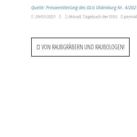
Quelle: Pressemitteilung des OLG Oldenburg Nr. 4/202
29/01/2021
Aktuell
,
Tagebuch der DSU
permal
P
VON RAUBGRÄBERN UND RAUBOLOGEN!
o
s
t
n
a
v
i