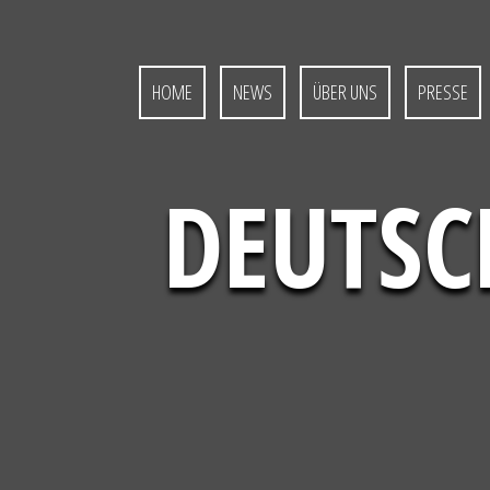
S
k
i
p
HOME
NEWS
ÜBER UNS
PRESSE
t
o
c
o
DEUTSC
n
t
e
n
t