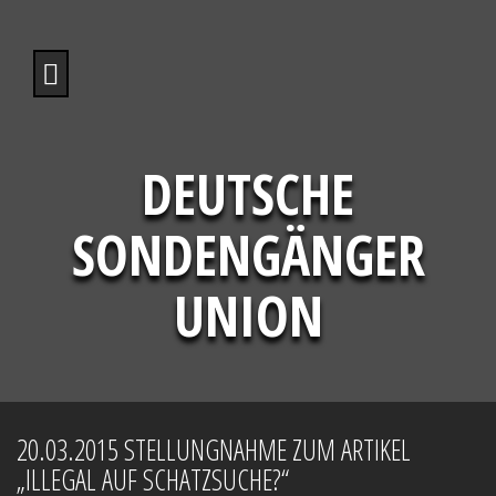
S
k
i
p
t
o
c
o
DEUTSCHE
n
t
SONDENGÄNGER
e
n
t
UNION
20.03.2015 STELLUNGNAHME ZUM ARTIKEL
„ILLEGAL AUF SCHATZSUCHE?“