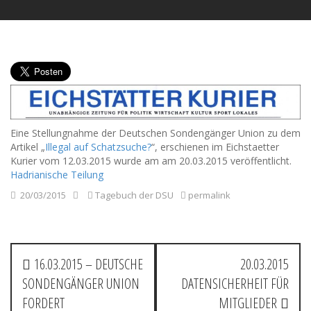
Eine Stellungnahme der Deutschen Sondengänger Union zu dem
Artikel „
Illegal auf Schatzsuche?
“, erschienen im Eichstaetter
Kurier vom 12.03.2015 wurde am am 20.03.2015 veröffentlicht.
Hadrianische Teilung
20/03/2015
Tagebuch der DSU
permalink
P
16.03.2015 – DEUTSCHE
20.03.2015
o
SONDENGÄNGER UNION
DATENSICHERHEIT FÜR
s
FORDERT
MITGLIEDER